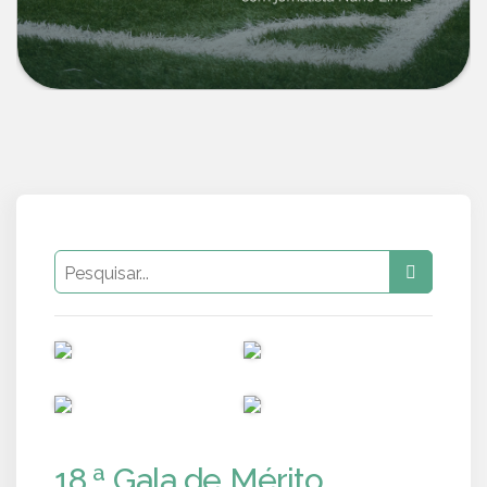
PUB
PUB
PUB
PUB
18.ª Gala de Mérito