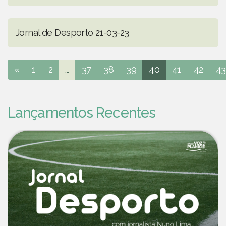
Jornal de Desporto 21-03-23
«
1
2
...
37
38
39
40
41
42
43
Lançamentos Recentes