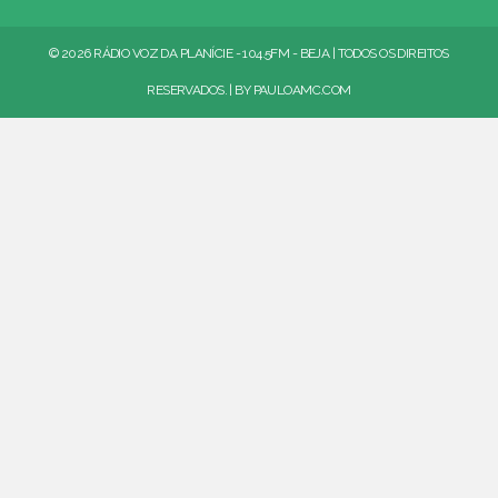
© 2026 RÁDIO VOZ DA PLANÍCIE - 104.5FM - BEJA | TODOS OS DIREITOS
RESERVADOS. | BY
PAULOAMC.COM