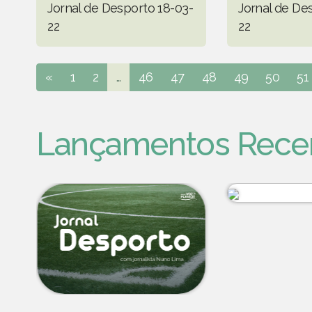
Jornal de Desporto 18-03-
Jornal de De
22
22
«
1
2
...
46
47
48
49
50
51
Lançamentos Rece