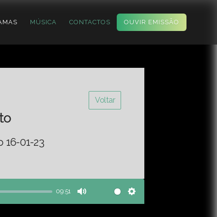
AMAS
MÚSICA
CONTACTOS
OUVIR EMISSÃO
Voltar
to
o 16-01-23
09:51
Mute
Settings