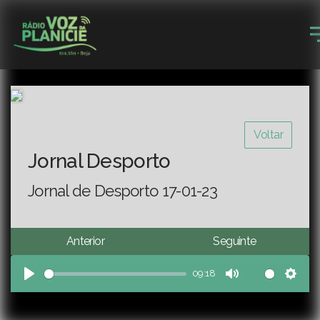
Voltar
Jornal Desporto
Jornal de Desporto 17-01-23
Anterior
Seguinte
09:18
Play
Mute
Sett