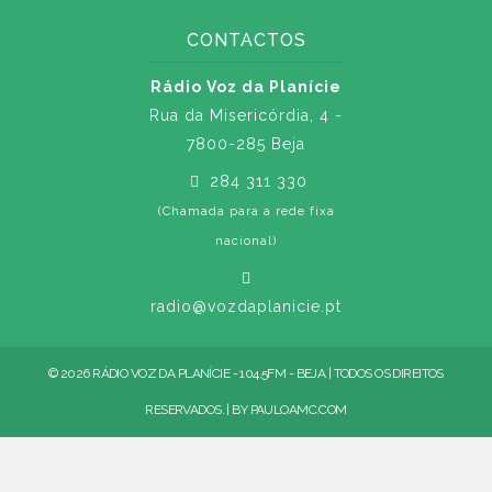
CONTACTOS
Rádio Voz da Planície
Rua da Misericórdia, 4 -
7800-285 Beja
284 311 330
(Chamada para a rede fixa
nacional)
radio@vozdaplanicie.pt
© 2026 RÁDIO VOZ DA PLANÍCIE - 104.5FM - BEJA | TODOS OS DIREITOS
RESERVADOS. | BY
PAULOAMC.COM