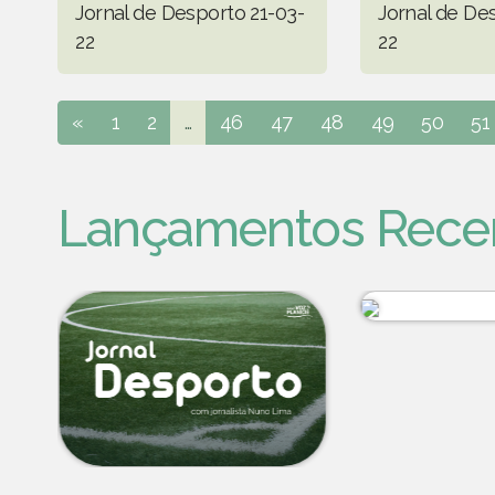
Jornal de Desporto 21-03-
Jornal de De
22
22
«
1
2
...
46
47
48
49
50
51
Lançamentos Rece