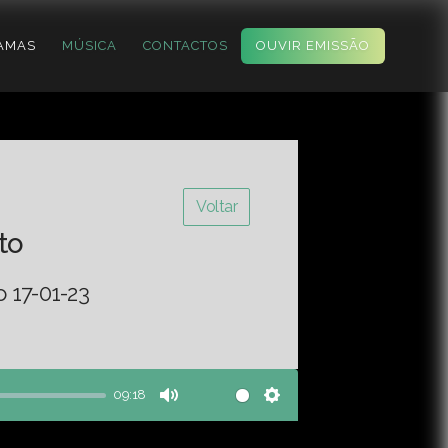
AMAS
MÚSICA
CONTACTOS
OUVIR EMISSÃO
Voltar
to
o 17-01-23
09:18
Mute
Settings