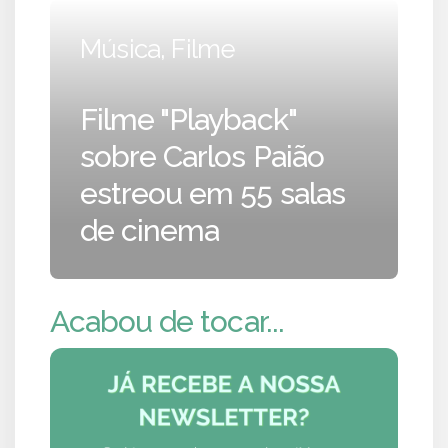
Música, Filme
Filme "Playback"
sobre Carlos Paião
estreou em 55 salas
de cinema
Acabou de tocar...