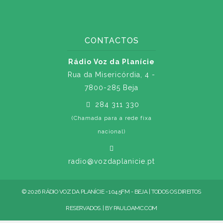
CONTACTOS
Rádio Voz da Planície
Rua da Misericórdia, 4 -
7800-285 Beja
284 311 330
(Chamada para a rede fixa
nacional)
radio@vozdaplanicie.pt
© 2026 RÁDIO VOZ DA PLANÍCIE - 104.5FM - BEJA | TODOS OS DIREITOS
RESERVADOS. | BY
PAULOAMC.COM