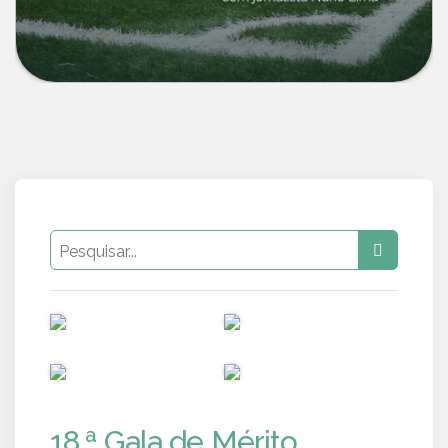
PUB
PUB
PUB
PUB
18.ª Gala de Mérito