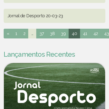
Jornal de Desporto 20-03-23
«
1
2
...
37
38
39
40
41
42
43
Lançamentos Recentes