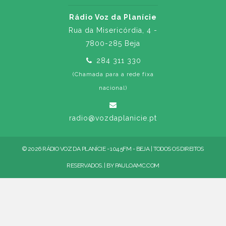
Rádio Voz da Planície
Rua da Misericórdia, 4 -
7800-285 Beja
284 311 330
(Chamada para a rede fixa
nacional)
radio@vozdaplanicie.pt
© 2026 RÁDIO VOZ DA PLANÍCIE - 104.5FM - BEJA | TODOS OS DIREITOS
RESERVADOS. | BY
PAULOAMC.COM