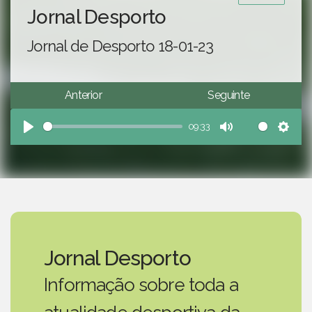
Jornal Desporto
Jornal de Desporto 18-01-23
Anterior
Seguinte
09:33
Play
Mute
Sett
Jornal Desporto
Informação sobre toda a