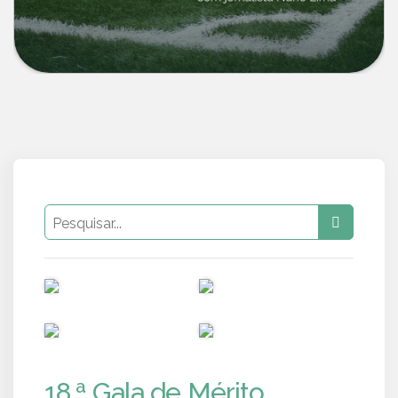
PUB
PUB
PUB
PUB
18.ª Gala de Mérito