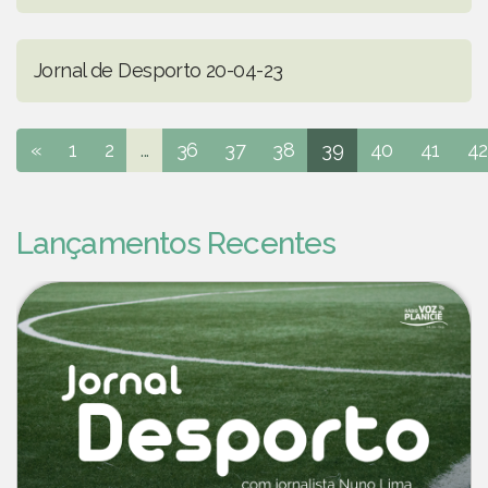
Jornal de Desporto 20-04-23
«
1
2
...
36
37
38
39
40
41
42
Lançamentos Recentes