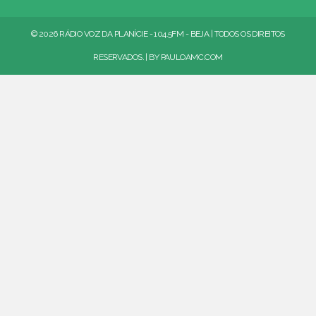
© 2026 RÁDIO VOZ DA PLANÍCIE - 104.5FM - BEJA | TODOS OS DIREITOS
RESERVADOS. | BY
PAULOAMC.COM