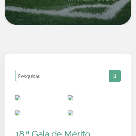
PUB
PUB
PUB
PUB
18.ª Gala de Mérito