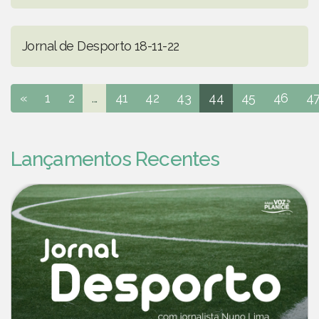
Jornal de Desporto 18-11-22
«
1
2
...
41
42
43
44
45
46
4
Lançamentos Recentes