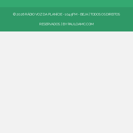
© 2026 RÁDIO VOZ DA PLANÍCIE - 104.5FM - BEJA | TODOS OS DIREITOS
RESERVADOS. | BY
PAULOAMC.COM