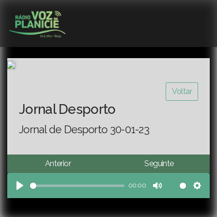
Voltar
Jornal Desporto
Jornal de Desporto 30-01-23
Anterior
Seguinte
00:00
Play
Mute
Sett