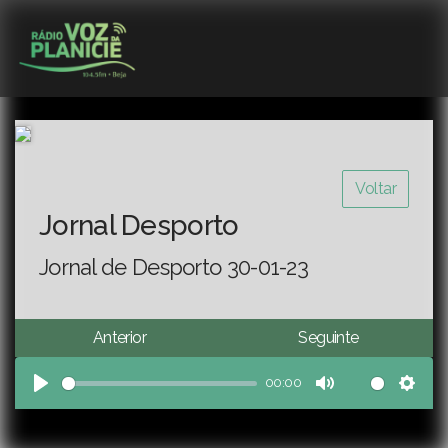
Voltar
Jornal Desporto
Jornal de Desporto 30-01-23
Anterior
Seguinte
00:00
Play
Mute
Sett