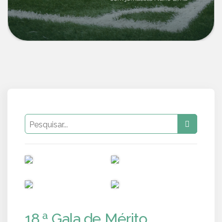
PUB
PUB
PUB
PUB
18.ª Gala de Mérito