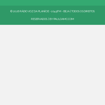
© 2026 RÁDIO VOZ DA PLANÍCIE - 104.5FM - BEJA | TODOS OS DIREITOS
RESERVADOS. | BY
PAULOAMC.COM