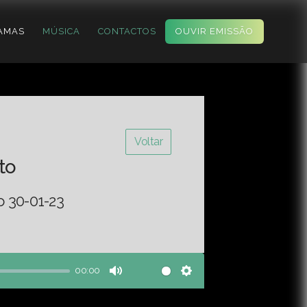
AMAS
MÚSICA
CONTACTOS
OUVIR EMISSÃO
Voltar
to
o 30-01-23
00:00
Mute
Settings