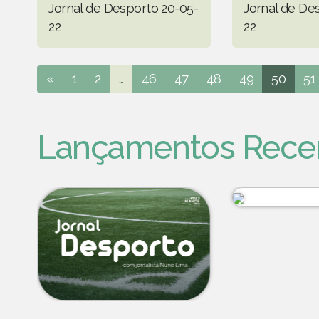
Jornal de Desporto 20-05-
Jornal de De
22
22
«
1
2
...
46
47
48
49
50
51
Lançamentos Rece