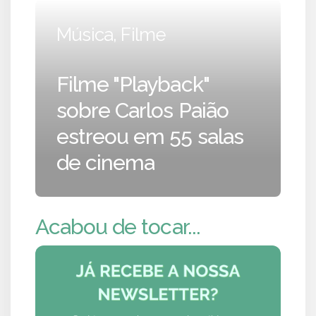
Música, Filme
Filme "Playback"
sobre Carlos Paião
estreou em 55 salas
de cinema
Acabou de tocar...