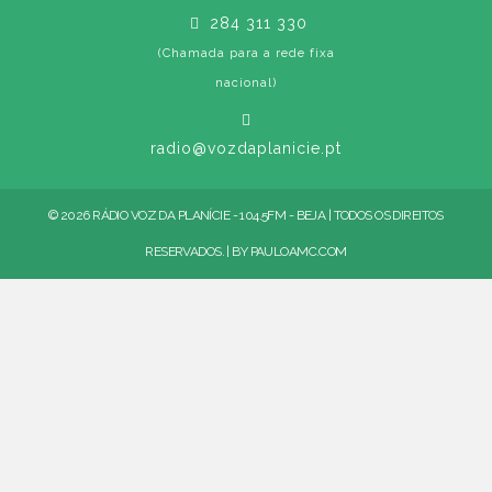
284 311 330
(Chamada para a rede fixa
nacional)
radio@vozdaplanicie.pt
© 2026 RÁDIO VOZ DA PLANÍCIE - 104.5FM - BEJA | TODOS OS DIREITOS
RESERVADOS. | BY
PAULOAMC.COM