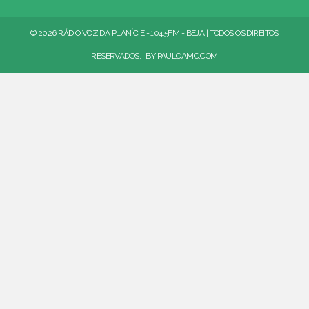
© 2026 RÁDIO VOZ DA PLANÍCIE - 104.5FM - BEJA | TODOS OS DIREITOS
RESERVADOS. | BY
PAULOAMC.COM