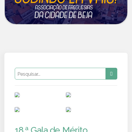
PUB
PUB
PUB
PUB
18.ª Gala de Mérito