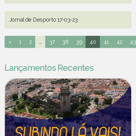
Jornal de Desporto 17-03-23
«
1
2
...
37
38
39
40
41
42
43
Lançamentos Recentes