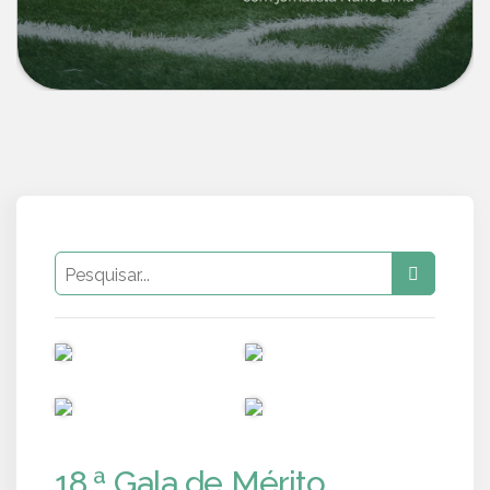
PUB
PUB
PUB
PUB
18.ª Gala de Mérito