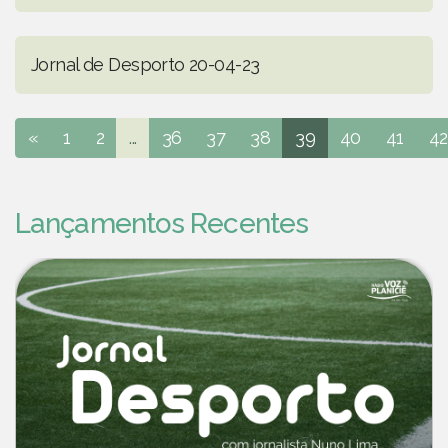
Jornal de Desporto 20-04-23
«
1
2
...
36
37
38
39
40
41
42
Lançamentos Recentes