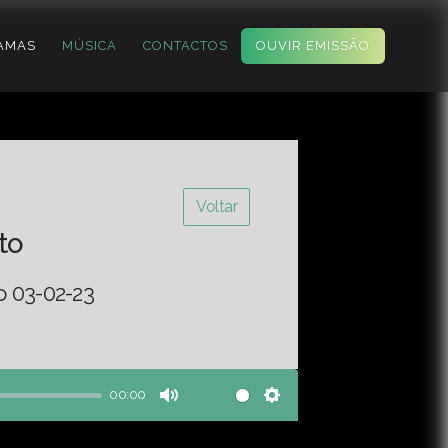
AMAS
MÚSICA
CONTACTOS
OUVIR EMISSÃO
Voltar
to
o 03-02-23
00:00
Mute
Settings