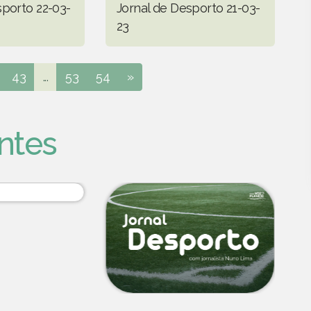
sporto 22-03-
Jornal de Desporto 21-03-
23
43
...
53
54
»
ntes