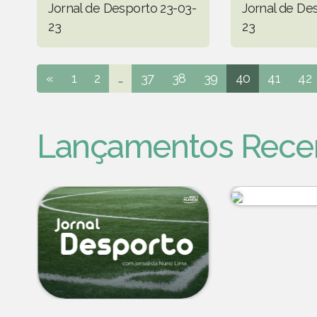
Jornal de Desporto 23-03-
Jornal de De
23
23
«
1
2
...
37
38
39
40
41
42
Lançamentos Rece