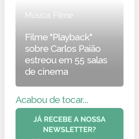
Música, Filme
Filme "Playback"
sobre Carlos Paião
estreou em 55 salas
de cinema
Acabou de tocar...