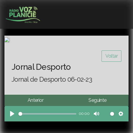
Voltar
Jornal Desporto
Jornal de Desporto 06-02-23
Anterior
Seguinte
00:00
Play
Mute
Sett