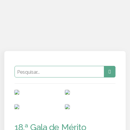
PUB
PUB
PUB
PUB
18.ª Gala de Mérito