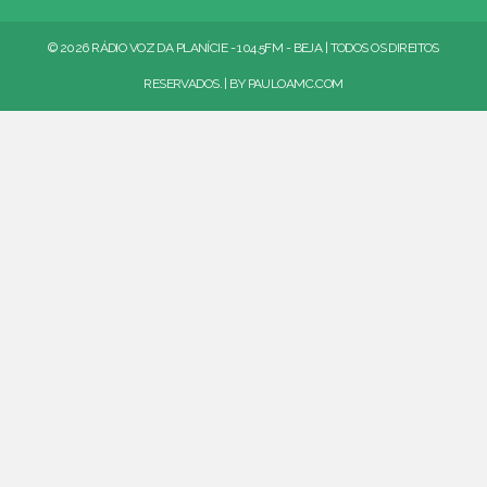
© 2026 RÁDIO VOZ DA PLANÍCIE - 104.5FM - BEJA | TODOS OS DIREITOS
RESERVADOS. | BY
PAULOAMC.COM