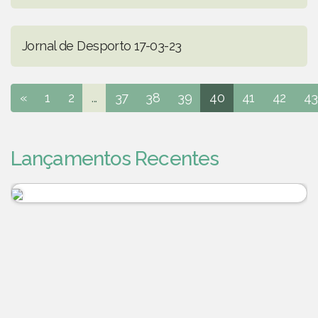
Jornal de Desporto 17-03-23
«
1
2
...
37
38
39
40
41
42
43
Lançamentos Recentes