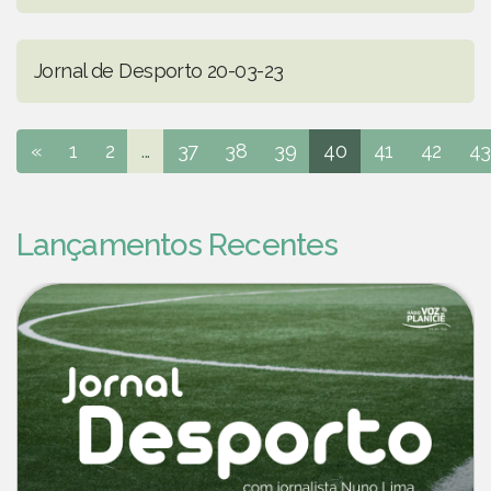
Jornal de Desporto 20-03-23
«
1
2
...
37
38
39
40
41
42
43
Lançamentos Recentes