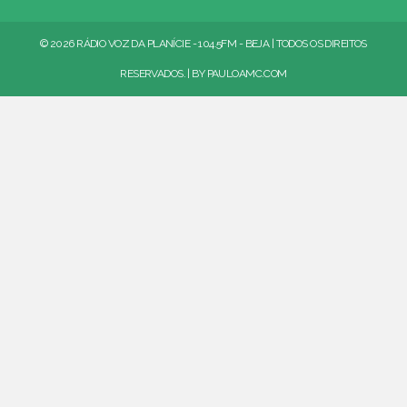
© 2026 RÁDIO VOZ DA PLANÍCIE - 104.5FM - BEJA | TODOS OS DIREITOS
RESERVADOS. | BY
PAULOAMC.COM