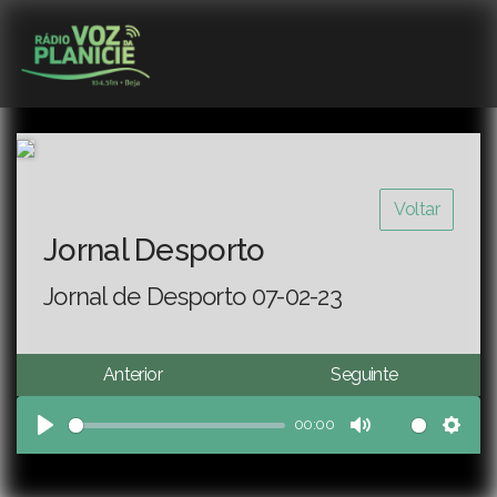
Voltar
Jornal Desporto
Jornal de Desporto 07-02-23
Anterior
Seguinte
00:00
Play
Mute
Sett