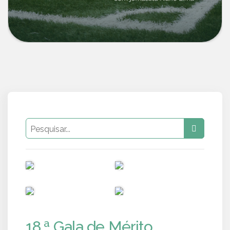
PUB
PUB
PUB
PUB
18.ª Gala de Mérito