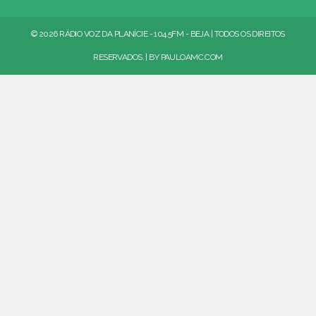
© 2026 RÁDIO VOZ DA PLANÍCIE - 104.5FM - BEJA | TODOS OS DIREITOS
RESERVADOS. | BY
PAULOAMC.COM