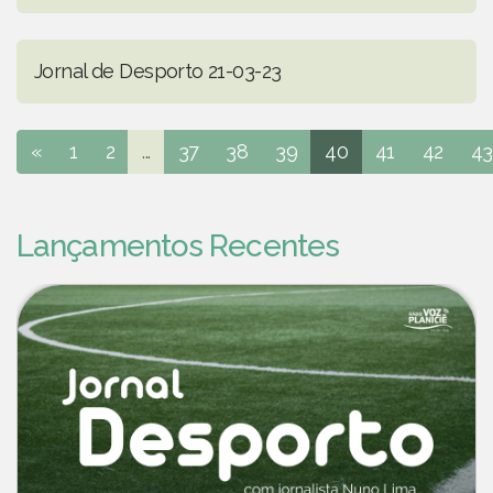
Jornal de Desporto 21-03-23
«
1
2
...
37
38
39
40
41
42
43
Lançamentos Recentes