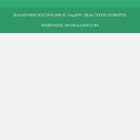
© 2026 RÁDIO VOZ DA PLANÍCIE - 104.5FM - BEJA | TODOS OS DIREITOS
RESERVADOS. | BY
PAULOAMC.COM