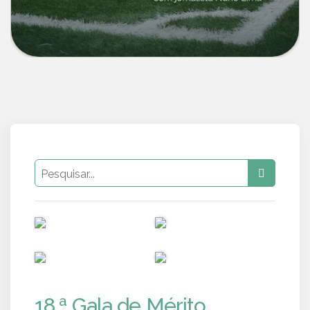
PUB
PUB
PUB
PUB
18.ª Gala de Mérito