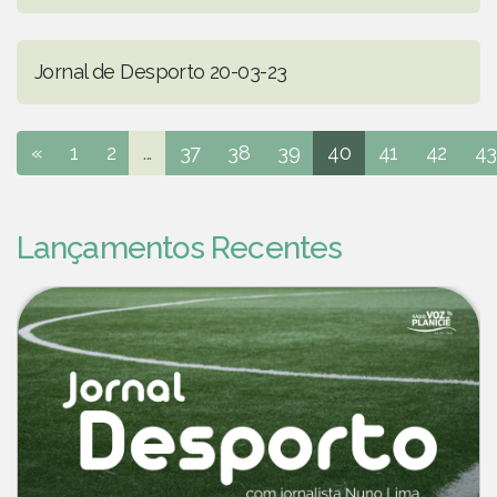
Jornal de Desporto 20-03-23
«
1
2
...
37
38
39
40
41
42
43
Lançamentos Recentes