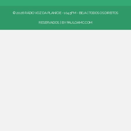
© 2026 RÁDIO VOZ DA PLANÍCIE - 104.5FM - BEJA | TODOS OS DIREITOS
RESERVADOS. | BY
PAULOAMC.COM