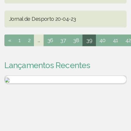
Jornal de Desporto 20-04-23
«
1
2
...
36
37
38
39
40
41
42
Lançamentos Recentes