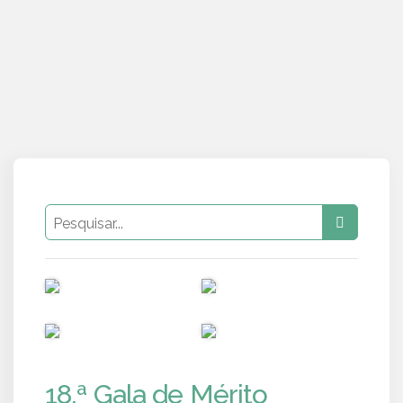
PUB
PUB
PUB
PUB
18.ª Gala de Mérito