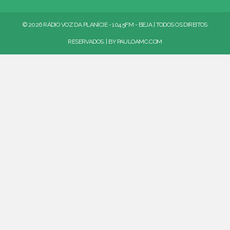
© 2026 RÁDIO VOZ DA PLANÍCIE - 104.5FM - BEJA | TODOS OS DIREITOS
RESERVADOS. | BY
PAULOAMC.COM