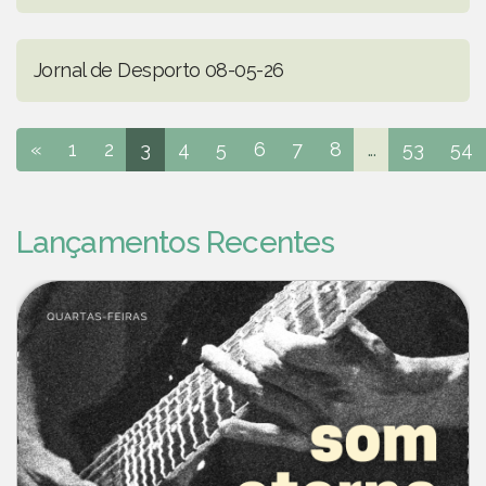
Jornal de Desporto 08-05-26
«
1
2
3
4
5
6
7
8
...
53
54
Lançamentos Recentes