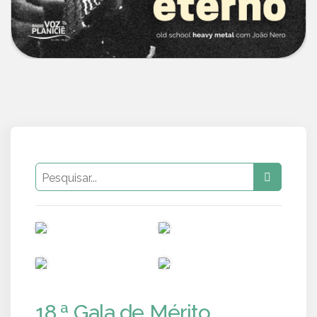
PUB
PUB
PUB
PUB
18.ª Gala de Mérito