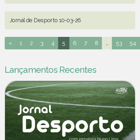
Jornal de Desporto 10-03-26
«
1
2
3
4
5
6
7
8
...
53
54
Lançamentos Recentes