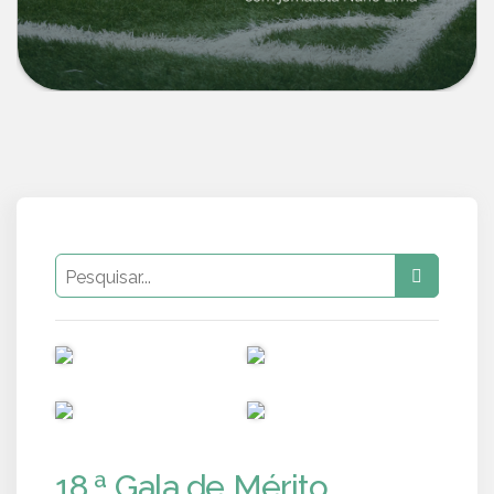
PUB
PUB
PUB
PUB
18.ª Gala de Mérito