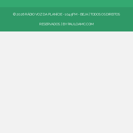
© 2026 RÁDIO VOZ DA PLANÍCIE - 104.5FM - BEJA | TODOS OS DIREITOS
RESERVADOS. | BY
PAULOAMC.COM