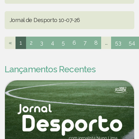
Jornal de Desporto 10-07-26
«
1
2
3
4
5
6
7
8
...
53
54
Lançamentos Recentes