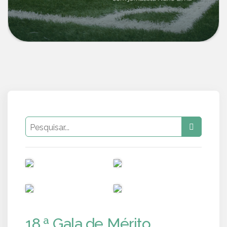
PUB
PUB
PUB
PUB
18.ª Gala de Mérito