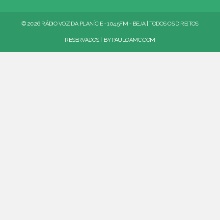
© 2026 RÁDIO VOZ DA PLANÍCIE - 104.5FM - BEJA | TODOS OS DIREITOS
RESERVADOS. | BY
PAULOAMC.COM