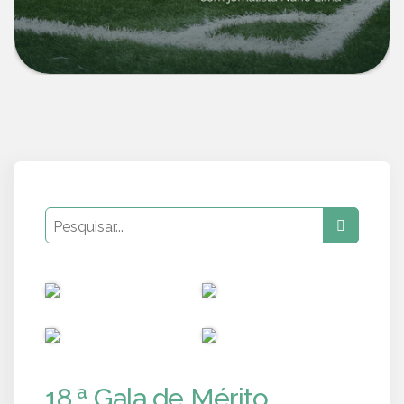
PUB
PUB
PUB
PUB
18.ª Gala de Mérito