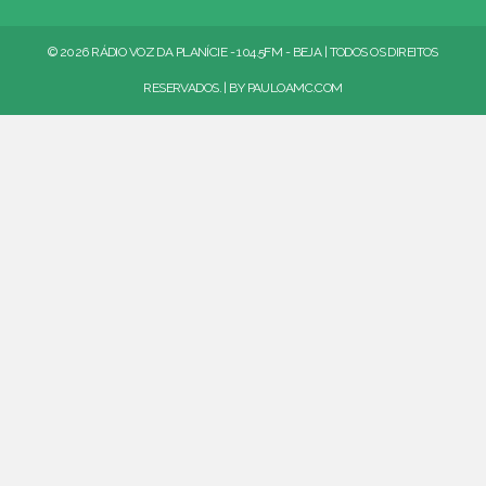
© 2026 RÁDIO VOZ DA PLANÍCIE - 104.5FM - BEJA | TODOS OS DIREITOS
RESERVADOS. | BY
PAULOAMC.COM