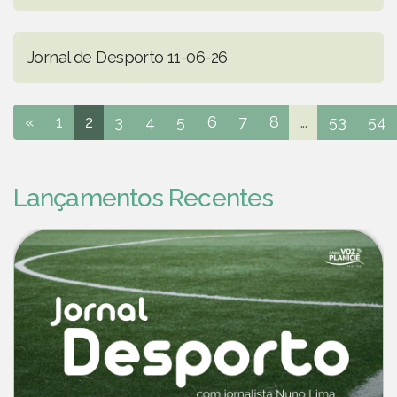
Jornal de Desporto 11-06-26
«
1
2
3
4
5
6
7
8
...
53
54
Lançamentos Recentes