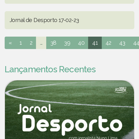
Jornal de Desporto 17-02-23
«
1
2
...
38
39
40
41
42
43
4
Lançamentos Recentes