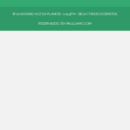
© 2026 RÁDIO VOZ DA PLANÍCIE - 104.5FM - BEJA | TODOS OS DIREITOS
RESERVADOS. | BY
PAULOAMC.COM