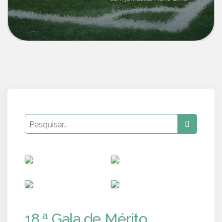
PUB
PUB
PUB
PUB
18.ª Gala de Mérito