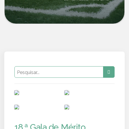
PUB
PUB
PUB
PUB
18.ª Gala de Mérito