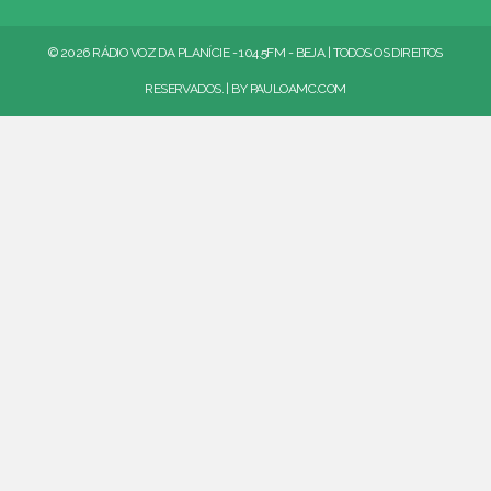
© 2026 RÁDIO VOZ DA PLANÍCIE - 104.5FM - BEJA | TODOS OS DIREITOS
RESERVADOS. | BY
PAULOAMC.COM