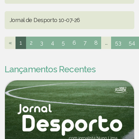
Jornal de Desporto 10-07-26
«
1
2
3
4
5
6
7
8
...
53
54
Lançamentos Recentes