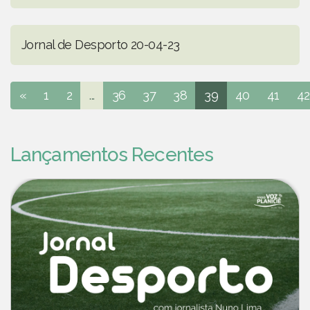
Jornal de Desporto 20-04-23
«
1
2
...
36
37
38
39
40
41
42
Lançamentos Recentes