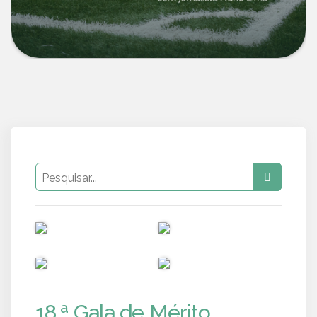
PUB
PUB
PUB
PUB
18.ª Gala de Mérito