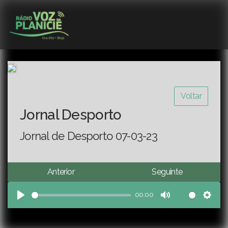
Voltar
Jornal Desporto
Jornal de Desporto 07-03-23
Anterior
Seguinte
00:00
Play
Mute
Sett