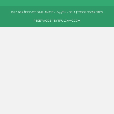
© 2026 RÁDIO VOZ DA PLANÍCIE - 104.5FM - BEJA | TODOS OS DIREITOS
RESERVADOS. | BY
PAULOAMC.COM