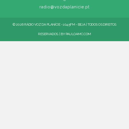
radio@vozdaplanicie.pt
© 2026 RÁDIO VOZ DA PLANÍCIE - 104.5FM - BEJA | TODOS OS DIREITOS
RESERVADOS. | BY
PAULOAMC.COM