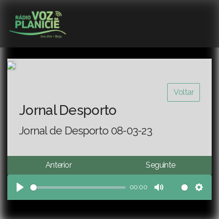
Voltar
Jornal Desporto
Jornal de Desporto 08-03-23
Anterior
Seguinte
00:00
Play
Mute
Sett