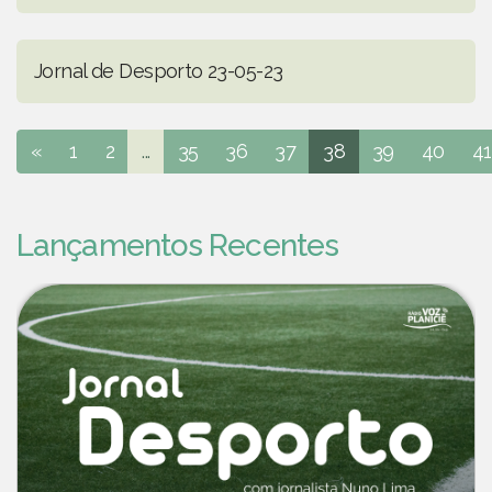
Jornal de Desporto 23-05-23
«
1
2
...
35
36
37
38
39
40
41
Lançamentos Recentes