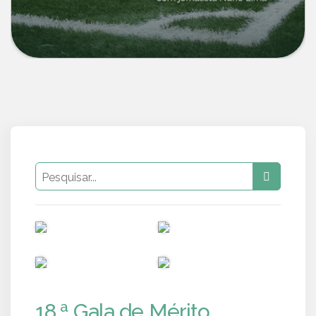
PUB
PUB
PUB
PUB
18.ª Gala de Mérito