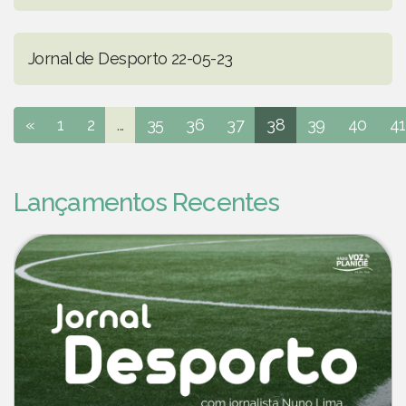
Jornal de Desporto 22-05-23
«
1
2
...
35
36
37
38
39
40
41
Lançamentos Recentes