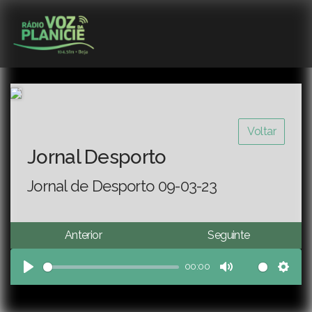
Voltar
Jornal Desporto
Jornal de Desporto 09-03-23
Anterior
Seguinte
00:00
Play
Mute
Sett