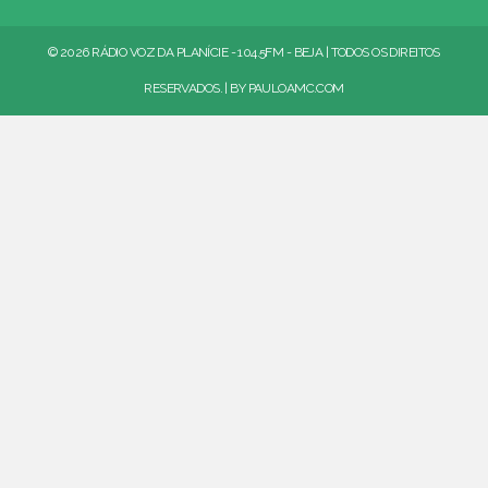
© 2026 RÁDIO VOZ DA PLANÍCIE - 104.5FM - BEJA | TODOS OS DIREITOS
RESERVADOS. | BY
PAULOAMC.COM