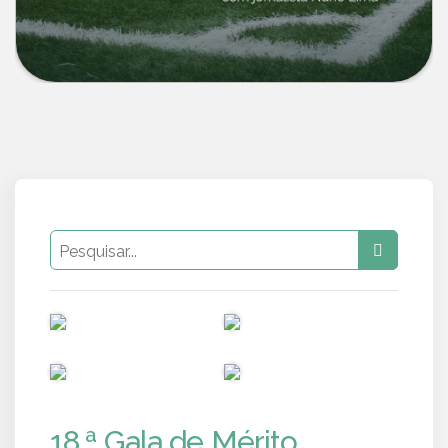
PUB
PUB
PUB
PUB
18.ª Gala de Mérito