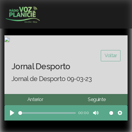
Voltar
Jornal Desporto
Jornal de Desporto 09-03-23
Anterior
Seguinte
00:00
Play
Mute
Sett