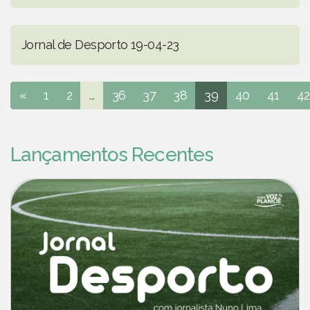
Jornal de Desporto 19-04-23
«
1
2
...
36
37
38
39
40
41
42
Lançamentos Recentes