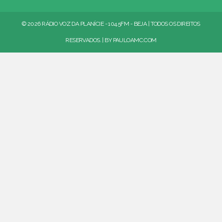
© 2026 RÁDIO VOZ DA PLANÍCIE - 104.5FM - BEJA | TODOS OS DIREITOS
RESERVADOS. | BY
PAULOAMC.COM