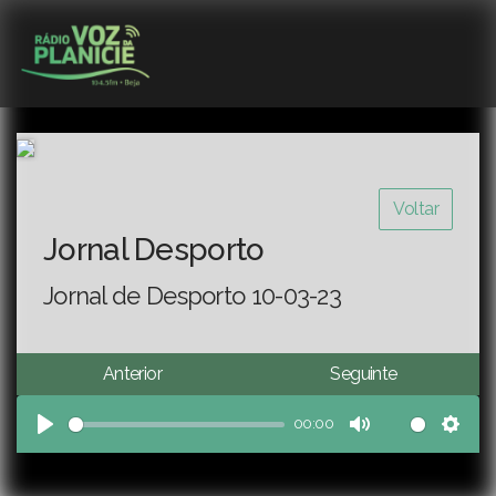
Voltar
Jornal Desporto
Jornal de Desporto 10-03-23
Anterior
Seguinte
00:00
Play
Mute
Sett