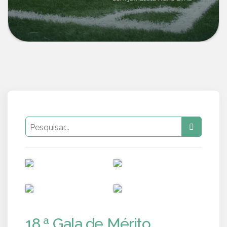
PUB
PUB
PUB
PUB
18.ª Gala de Mérito