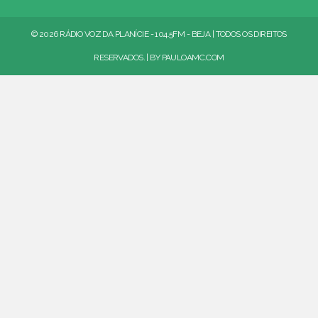
© 2026 RÁDIO VOZ DA PLANÍCIE - 104.5FM - BEJA | TODOS OS DIREITOS
RESERVADOS. | BY
PAULOAMC.COM