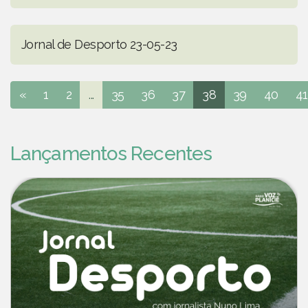
Jornal de Desporto 23-05-23
«
1
2
...
35
36
37
38
39
40
41
Lançamentos Recentes