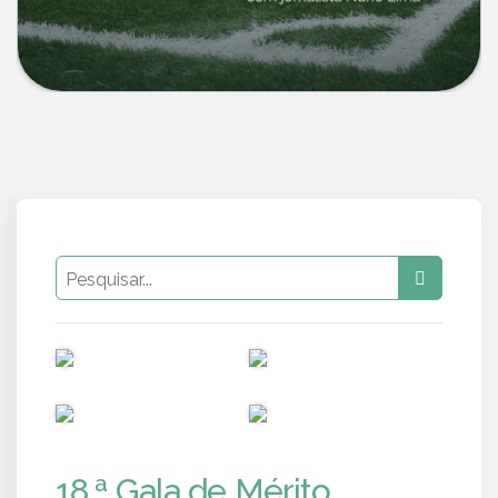
PUB
PUB
PUB
PUB
18.ª Gala de Mérito