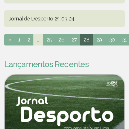
Jornal de Desporto 25-03-24
«
1
2
...
25
26
27
28
29
30
31
Lançamentos Recentes