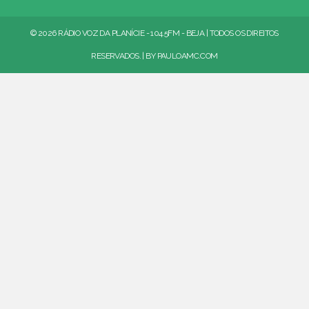
© 2026 RÁDIO VOZ DA PLANÍCIE - 104.5FM - BEJA | TODOS OS DIREITOS
RESERVADOS. | BY
PAULOAMC.COM