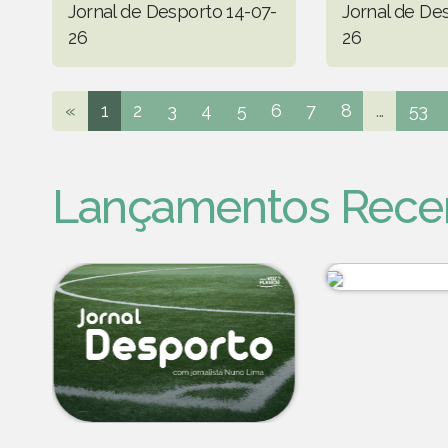
Jornal de Desporto 14-07-
Jornal de De
26
26
«
1
2
3
4
5
6
7
8
...
53
Lançamentos Rece