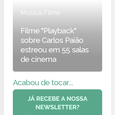
Música, Filme
Filme "Playback"
sobre Carlos Paião
estreou em 55 salas
de cinema
Acabou de tocar...