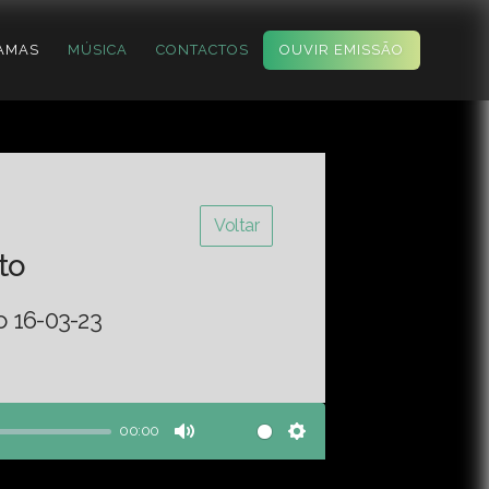
AMAS
MÚSICA
CONTACTOS
OUVIR EMISSÃO
Voltar
to
o 16-03-23
00:00
Mute
Settings