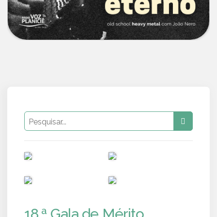
PUB
PUB
PUB
PUB
18.ª Gala de Mérito