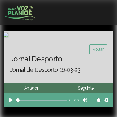
Voltar
Jornal Desporto
Jornal de Desporto 16-03-23
Anterior
Seguinte
00:00
Play
Mute
Sett