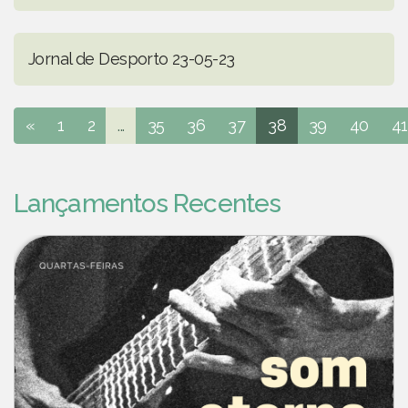
Jornal de Desporto 23-05-23
«
1
2
...
35
36
37
38
39
40
41
Lançamentos Recentes