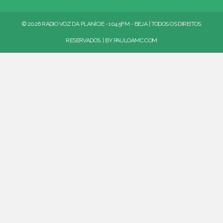
© 2026 RÁDIO VOZ DA PLANÍCIE - 104.5FM - BEJA | TODOS OS DIREITOS
RESERVADOS. | BY
PAULOAMC.COM