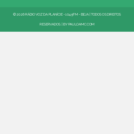
© 2026 RÁDIO VOZ DA PLANÍCIE - 104.5FM - BEJA | TODOS OS DIREITOS
RESERVADOS. | BY
PAULOAMC.COM