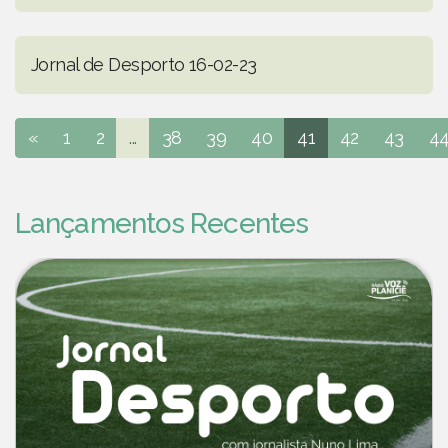
Jornal de Desporto 16-02-23
«
1
2
...
38
39
40
41
42
43
4
Lançamentos Recentes