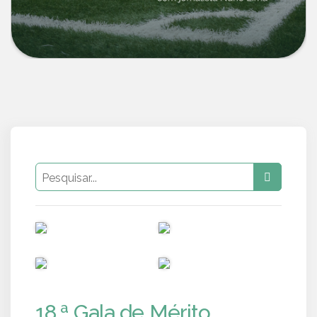
PUB
PUB
PUB
PUB
18.ª Gala de Mérito