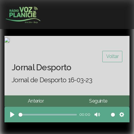
Voltar
Jornal Desporto
Jornal de Desporto 16-03-23
Anterior
Seguinte
00:00
Play
Mute
Sett