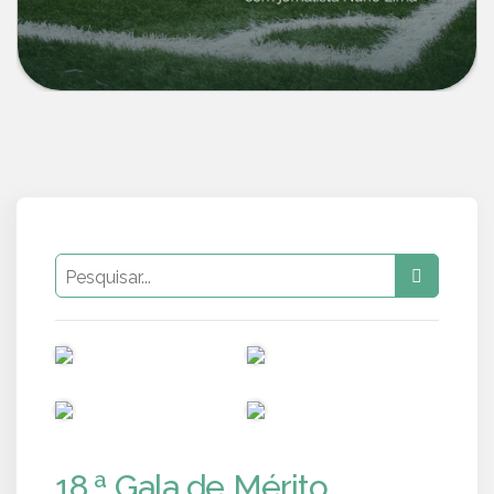
PUB
PUB
PUB
PUB
18.ª Gala de Mérito