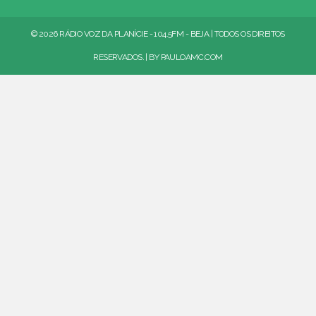
© 2026 RÁDIO VOZ DA PLANÍCIE - 104.5FM - BEJA | TODOS OS DIREITOS
RESERVADOS. | BY
PAULOAMC.COM