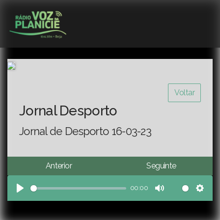
Voltar
Jornal Desporto
Jornal de Desporto 16-03-23
Anterior
Seguinte
00:00
Play
Mute
Sett