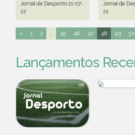
Jornal de Desporto 21-07-
Jornal de De
22
22
«
1
2
...
45
46
47
48
49
50
Lançamentos Rece