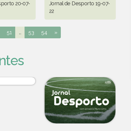
sporto 20-07-
Jornal de Desporto 19-07-
22
51
...
53
54
»
ntes