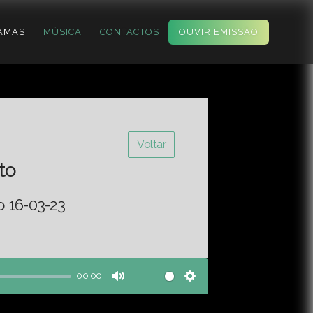
AMAS
MÚSICA
CONTACTOS
OUVIR EMISSÃO
Voltar
to
o 16-03-23
00:00
Mute
Settings