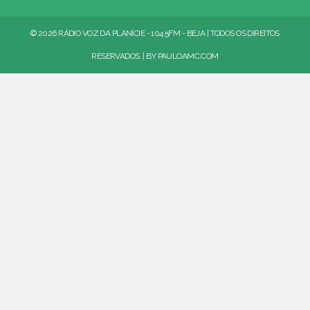
© 2026 RÁDIO VOZ DA PLANÍCIE - 104.5FM - BEJA | TODOS OS DIREITOS
RESERVADOS. | BY
PAULOAMC.COM