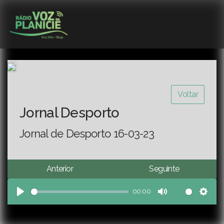
Voltar
Jornal Desporto
Jornal de Desporto 16-03-23
Anterior
Seguinte
00:00
Play
Mute
Sett