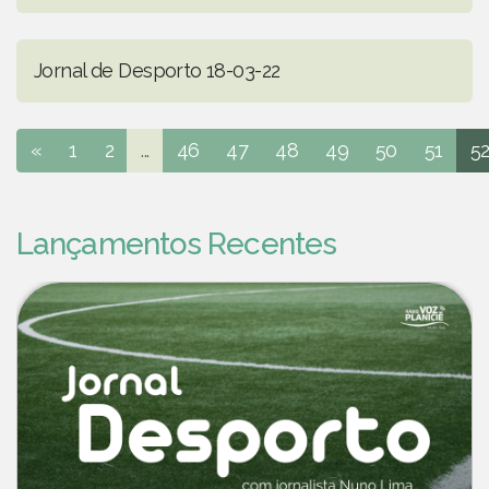
Jornal de Desporto 18-03-22
«
1
2
...
46
47
48
49
50
51
5
Lançamentos Recentes