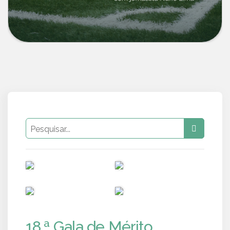
PUB
PUB
PUB
PUB
18.ª Gala de Mérito