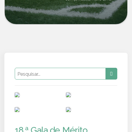
PUB
PUB
PUB
PUB
18.ª Gala de Mérito