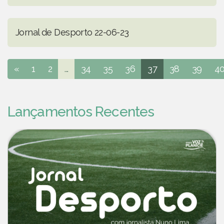
Jornal de Desporto 22-06-23
«
1
2
...
34
35
36
37
38
39
4
Lançamentos Recentes