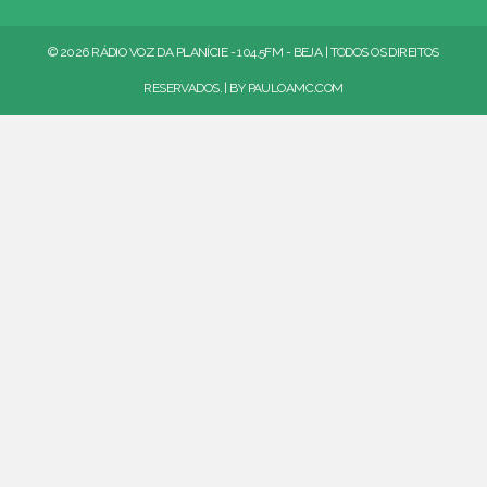
© 2026 RÁDIO VOZ DA PLANÍCIE - 104.5FM - BEJA | TODOS OS DIREITOS
RESERVADOS. | BY
PAULOAMC.COM