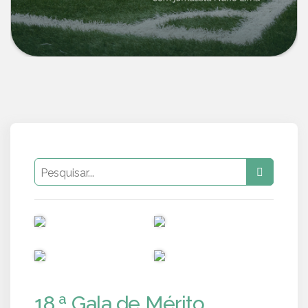
PUB
PUB
PUB
PUB
18.ª Gala de Mérito