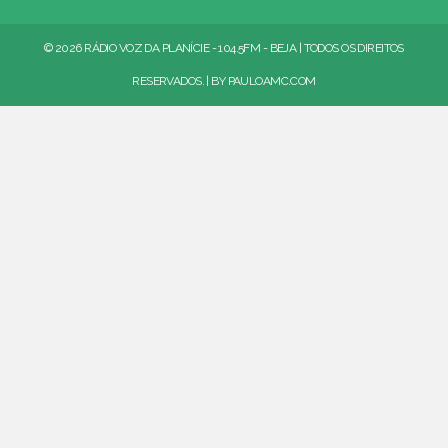
© 2026 RÁDIO VOZ DA PLANÍCIE - 104.5FM - BEJA | TODOS OS DIREITOS
RESERVADOS. | BY
PAULOAMC.COM