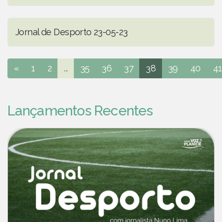
Jornal de Desporto 23-05-23
«
1
2
...
35
36
37
38
39
40
41
Lançamentos Recentes