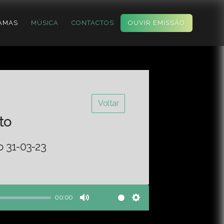
AMAS
MÚSICA
CONTACTOS
OUVIR EMISSÃO
Voltar
to
o 31-03-23
00:00
Mute
Settings