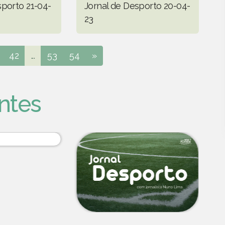
sporto 21-04-
Jornal de Desporto 20-04-
23
42
...
53
54
»
ntes