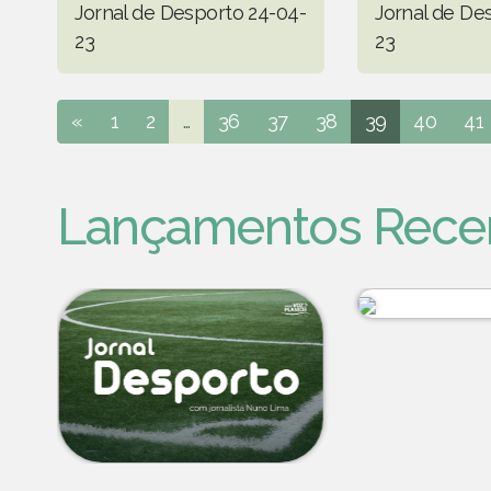
Jornal de Desporto 24-04-
Jornal de De
23
23
«
1
2
...
36
37
38
39
40
41
Lançamentos Rece