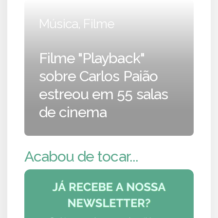
Música, Filme
Filme "Playback"
sobre Carlos Paião
estreou em 55 salas
de cinema
Acabou de tocar...