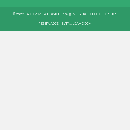
© 2026 RÁDIO VOZ DA PLANÍCIE - 104.5FM - BEJA | TODOS OS DIREITOS
RESERVADOS. | BY
PAULOAMC.COM