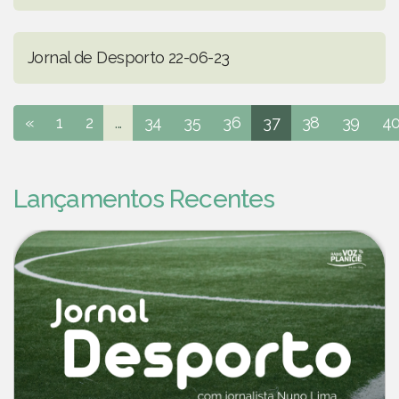
Jornal de Desporto 22-06-23
«
1
2
...
34
35
36
37
38
39
4
Lançamentos Recentes