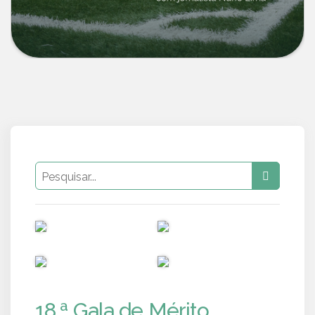
PUB
PUB
PUB
PUB
18.ª Gala de Mérito