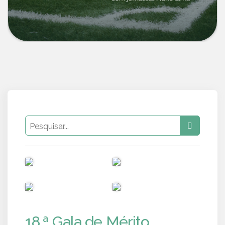
PUB
PUB
PUB
PUB
18.ª Gala de Mérito