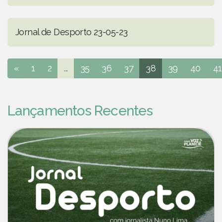
Jornal de Desporto 23-05-23
«
1
2
...
35
36
37
38
39
40
41
Lançamentos Recentes