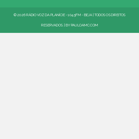
© 2026 RÁDIO VOZ DA PLANÍCIE - 104.5FM - BEJA | TODOS OS DIREITOS
RESERVADOS. | BY
PAULOAMC.COM