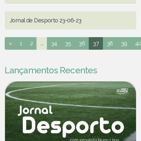
Jornal de Desporto 23-06-23
«
1
2
...
34
35
36
37
38
39
4
Lançamentos Recentes