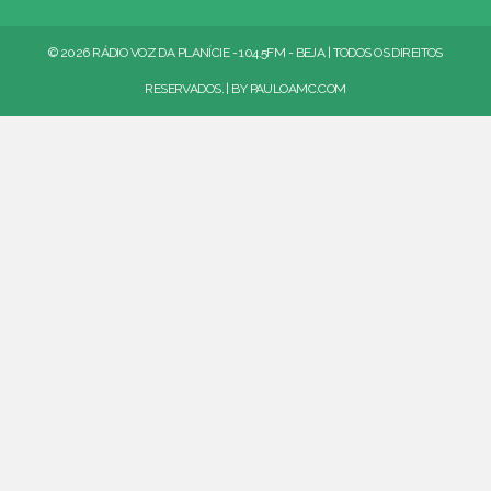
© 2026 RÁDIO VOZ DA PLANÍCIE - 104.5FM - BEJA | TODOS OS DIREITOS
RESERVADOS. | BY
PAULOAMC.COM