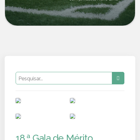
PUB
PUB
PUB
PUB
18.ª Gala de Mérito