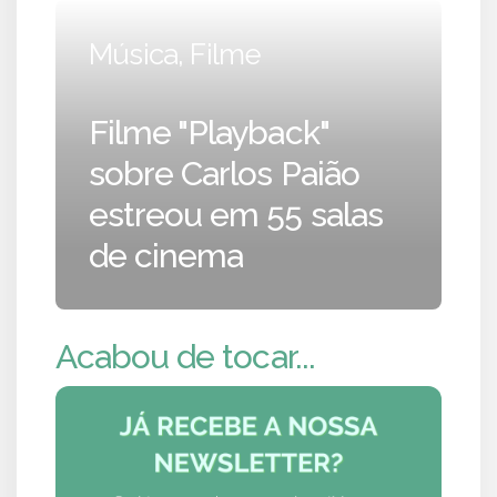
Música, Filme
Filme "Playback"
sobre Carlos Paião
estreou em 55 salas
de cinema
Acabou de tocar...