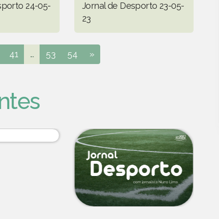
sporto 24-05-
Jornal de Desporto 23-05-
23
41
...
53
54
»
ntes