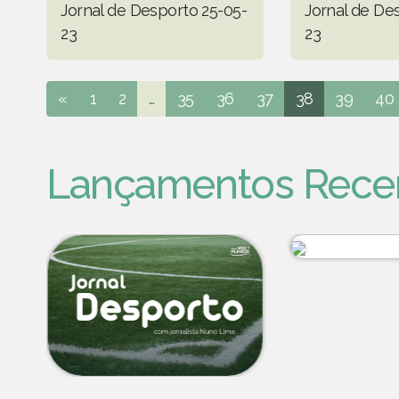
Jornal de Desporto 25-05-
Jornal de De
23
23
«
1
2
...
35
36
37
38
39
40
Lançamentos Rece