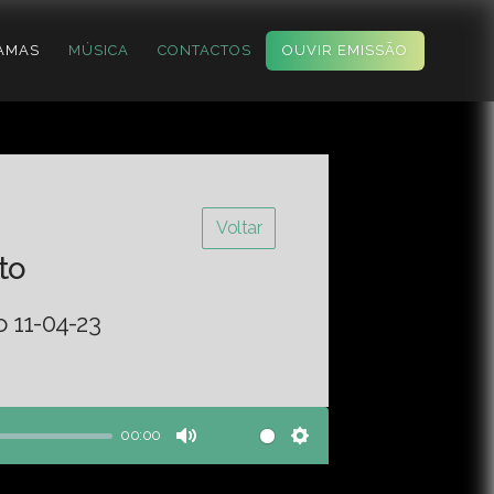
AMAS
MÚSICA
CONTACTOS
OUVIR EMISSÃO
Voltar
to
o 11-04-23
00:00
Mute
Settings