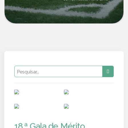
PUB
PUB
PUB
PUB
18.ª Gala de Mérito