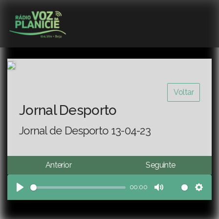
Voltar
Jornal Desporto
Jornal de Desporto 13-04-23
Anterior
Seguinte
00:00
Play
Mute
Sett