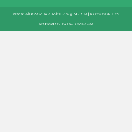
© 2026 RÁDIO VOZ DA PLANÍCIE - 104.5FM - BEJA | TODOS OS DIREITOS
RESERVADOS. | BY
PAULOAMC.COM