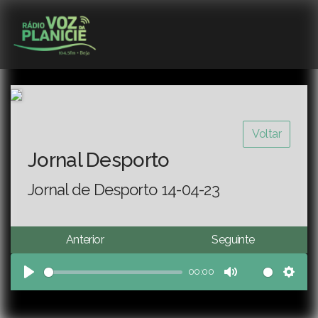
Voltar
Jornal Desporto
Jornal de Desporto 14-04-23
Anterior
Seguinte
00:00
Play
Mute
Sett