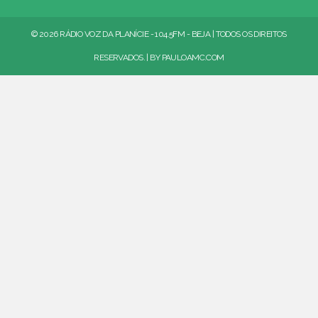
© 2026 RÁDIO VOZ DA PLANÍCIE - 104.5FM - BEJA | TODOS OS DIREITOS
RESERVADOS. | BY
PAULOAMC.COM