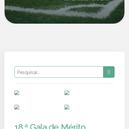
PUB
PUB
PUB
PUB
18.ª Gala de Mérito