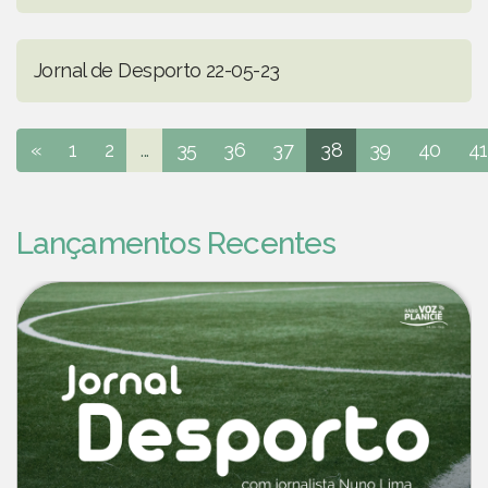
Jornal de Desporto 22-05-23
«
1
2
...
35
36
37
38
39
40
41
Lançamentos Recentes