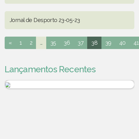
Jornal de Desporto 23-05-23
«
1
2
...
35
36
37
38
39
40
41
Lançamentos Recentes