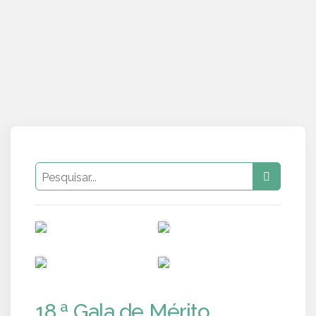
PUB
PUB
PUB
PUB
18.ª Gala de Mérito