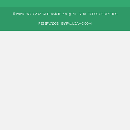
© 2026 RÁDIO VOZ DA PLANÍCIE - 104.5FM - BEJA | TODOS OS DIREITOS
RESERVADOS. | BY
PAULOAMC.COM