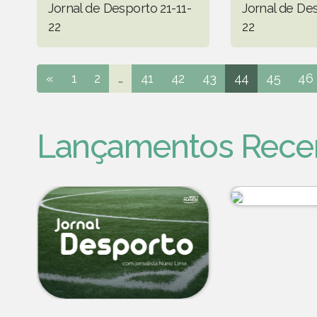
Jornal de Desporto 21-11-
Jornal de Des
22
22
«
1
2
...
41
42
43
44
45
46
Lançamentos Rece