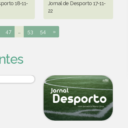
porto 18-11-
Jornal de Desporto 17-11-
22
47
...
53
54
»
ntes