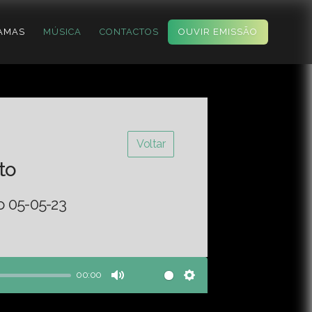
AMAS
MÚSICA
CONTACTOS
OUVIR EMISSÃO
Voltar
to
o 05-05-23
00:00
Mute
Settings