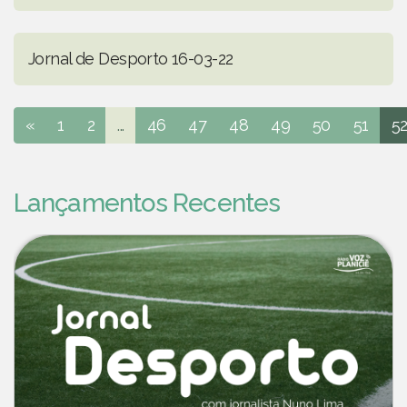
Jornal de Desporto 16-03-22
«
1
2
...
46
47
48
49
50
51
5
Lançamentos Recentes