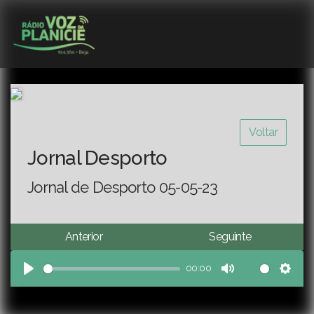
Voltar
Jornal Desporto
Jornal de Desporto 05-05-23
Anterior
Seguinte
00:00
Play
Mute
Sett