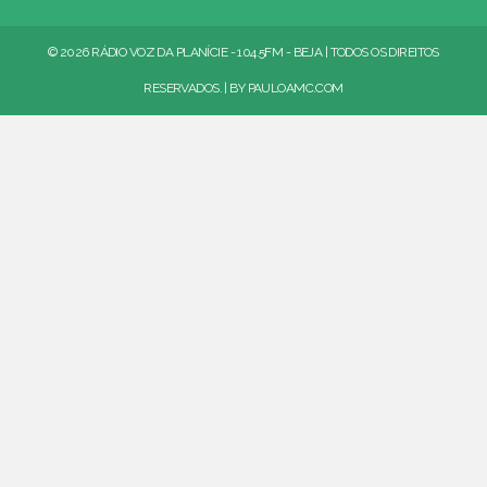
© 2026 RÁDIO VOZ DA PLANÍCIE - 104.5FM - BEJA | TODOS OS DIREITOS
RESERVADOS. | BY
PAULOAMC.COM