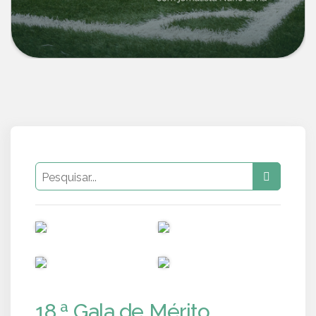
PUB
PUB
PUB
PUB
18.ª Gala de Mérito