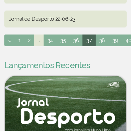
Jornal de Desporto 22-06-23
«
1
2
...
34
35
36
37
38
39
4
Lançamentos Recentes