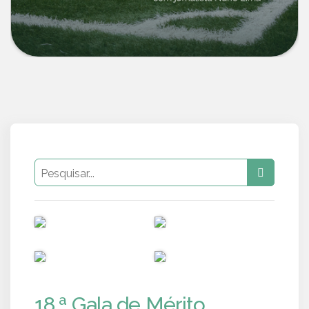
PUB
PUB
PUB
PUB
18.ª Gala de Mérito