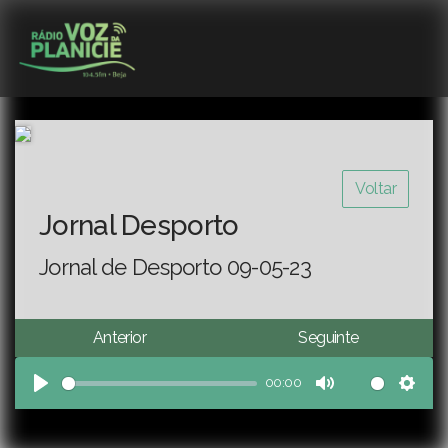
Voltar
Jornal Desporto
Jornal de Desporto 09-05-23
Anterior
Seguinte
00:00
Play
Mute
Sett