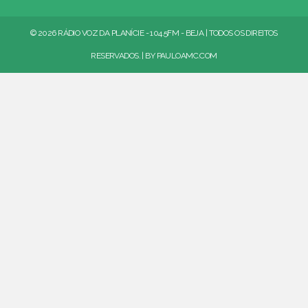
© 2026 RÁDIO VOZ DA PLANÍCIE - 104.5FM - BEJA | TODOS OS DIREITOS
RESERVADOS. | BY
PAULOAMC.COM